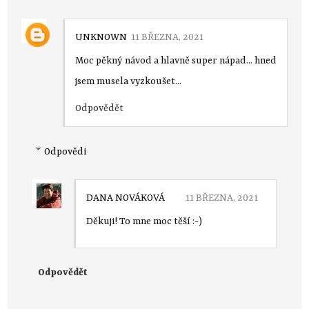
UNKNOWN
11 BŘEZNA, 2021
Moc pěkný návod a hlavně super nápad... hned
jsem musela vyzkoušet...
Odpovědět
Odpovědi
DANA NOVÁKOVÁ
11 BŘEZNA, 2021
Děkuji! To mne moc těší :-)
Odpovědět