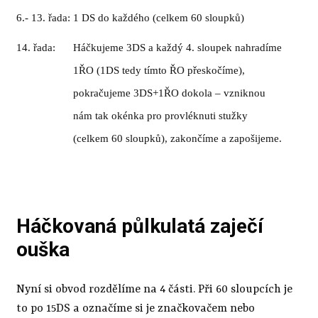
6.- 13. řada:
1 DS do každ
é
ho (celkem 60 sloupků)
14. řada:
H
á
čkujeme 3DS a každ
ý
4. sloupek nahrad
í
me
1ŘO (1DS tedy t
í
mto ŘO přeskoč
í
me),
pokračujeme 3DS+1ŘO dokola – vzniknou
n
á
m tak ok
é
nka pro provl
é
knuti stužky
(celkem 60 sloupků), zakonč
í
me a zapošijeme.
Háčkovaná půlkulatá zaječí
ouška
Nyní si obvod rozdělíme na 4 části. Při 60 sloupcích je
to po 15DS a označíme si je značkovačem nebo