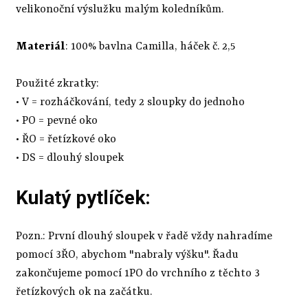
velikonoční výslužku malým koledníkům.
Materiál
: 100% bavlna Camilla, háček č. 2,5
Použité zkratky:
• V = rozháčkování, tedy 2 sloupky do jednoho
• PO = pevné oko
• ŘO = řetízkové oko
• DS = dlouhý sloupek
Kulatý pytlíček:
Pozn.: První dlouhý sloupek v řadě vždy nahradíme
pomocí 3ŘO, abychom "nabraly výšku". Řadu
zakončujeme pomocí 1PO do vrchního z těchto 3
řetízkových ok na začátku.