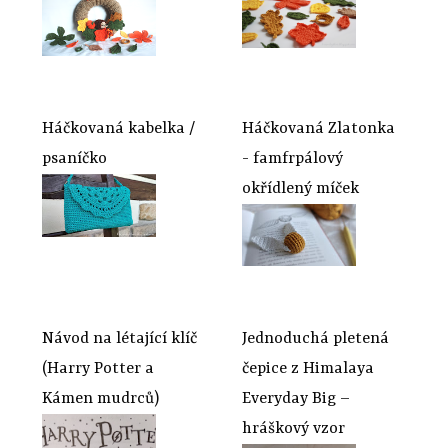
Háčkovaná kabelka /
Háčkovaná Zlatonka
psaníčko
- famfrpálový
okřídlený míček
Návod na létající klíč
Jednoduchá pletená
(Harry Potter a
čepice z Himalaya
Kámen mudrců)
Everyday Big –
hráškový vzor