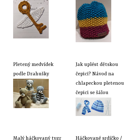
Pletený medvídek
Jak uplést dětskou
podle Drahušky
čepici? Návod na
chlapeckou pletenou
čepici se šálou
Malý háčkovaný tygr
Háčkované srdíčko /