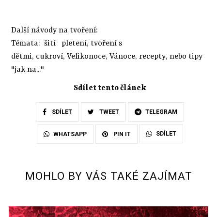
Další návody na tvoření:
Témata:
šití
pletení
,
tvoření s
dětmi
,
cukroví
,
Velikonoce
,
Vánoce
,
recepty
, nebo tipy
"
jak na...
"
Sdílet tento článek
SDÍLET
TWEET
TELEGRAM
SDÍLET
WHATSAPP
PIN IT
MOHLO BY VÁS TAKÉ ZAJÍMAT