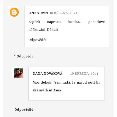
UNKNOWN
18 BŘEZNA, 2021
Zajíček naprostá bomba... pohodové
háčkování. Děkuji
Odpovědět
Odpovědi
DANA NOVÁKOVÁ
19 BŘEZNA, 2021
Moc děkuji. Jsem ráda, že návod potěšil.
Krásný den! Dana
Odpovědět