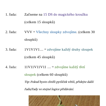
1. řada:
Začneme na
15 DS do magick
é
ho kroužku
(celkem 15 sloupků)
2. řada:
VVV =
Všechny sloupky zdvoj
í
me
. (celkem 30
sloupků)
3. řada:
1V1V1V1… =
zdvoj
í
me každ
ý
druhy sloupek
(celkem 45 sloupků)
4. řada:
11V11V11V11 … =
zdvoj
í
me každ
ý
třet
í
sloupek
(celkem 60 sloupků)
Tip: Pokud byste chtěli pytlíček větší, přidejte další
řadu/řady ve stejné logice přidávání.