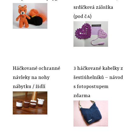
srdíčková záložka
(pod č.4)
Háčkované ochranné
3 háčkované kabelky z
návleky na nohy
šestiúhelníků – návod
nábytku / židlí
s fotopostupem
zdarma