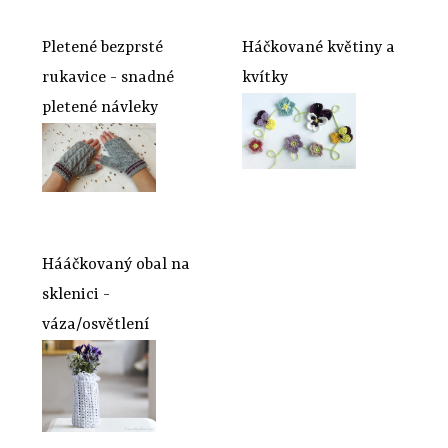
Pletené bezprsté
Háčkované květiny a
rukavice - snadné
kvítky
pletené návleky
Hááčkovaný obal na
sklenici -
váza/osvětlení