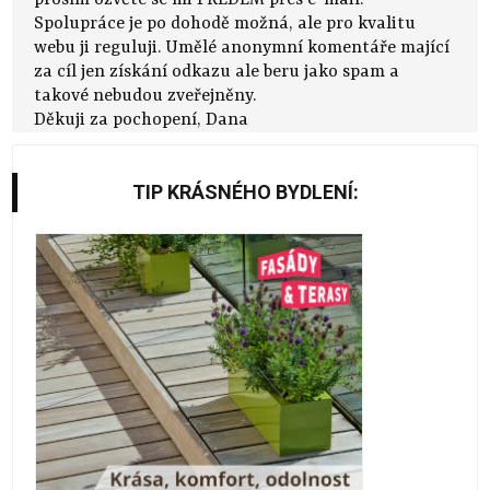
prosím ozvěte se mi PŘEDEM přes e-mail.
Spolupráce je po dohodě možná, ale pro kvalitu
webu ji reguluji. Umělé anonymní komentáře mající
za cíl jen získání odkazu ale beru jako spam a
takové nebudou zveřejněny.
Děkuji za pochopení, Dana
TIP KRÁSNÉHO BYDLENÍ: