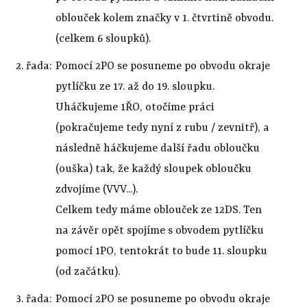
oblouček kolem značky v 1. čtvrtině obvodu.
(celkem 6 sloupků).
2. řada:
Pomocí 2PO se posuneme po obvodu okraje
pytlíčku ze 17. až do 19. sloupku.
Uháčkujeme 1ŘO, otočíme práci
(pokračujeme tedy nyní z rubu / zevnitř), a
následně háčkujeme další řadu obloučku
(ouška) tak, že každý sloupek obloučku
zdvojíme (VVV...).
Celkem tedy máme oblouček ze 12DS. Ten
na závěr opět spojíme s obvodem pytlíčku
pomocí 1PO, tentokrát to bude 11. sloupku
(od začátku).
3. řada:
Pomocí 2PO se posuneme po obvodu okraje