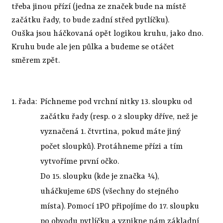
třeba jinou přízí (jedna ze značek bude na místě
začátku řady, to bude zadní střed pytlíčku).
Ouška jsou háčkovaná opět logikou kruhu, jako dno.
Kruhu bude ale jen půlka a budeme se otáčet
směrem zpět.
1. řada:
Píchneme pod vrchní nitky 13. sloupku od
začátku řady (resp. o 2 sloupky dříve, než je
vyznačená 1. čtvrtina, pokud máte jiný
počet sloupků). Protáhneme přízi a tím
vytvoříme první očko.
Do 15. sloupku (kde je značka ¼),
uháčkujeme 6DS (všechny do stejného
místa). Pomocí 1PO připojíme do 17. sloupku
po obvodu pytlíčku a vznikne nám základní