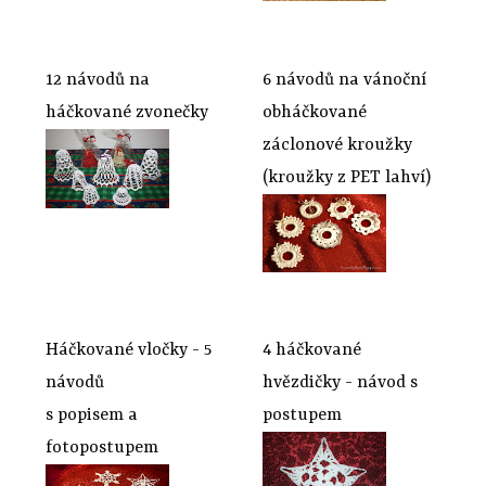
12 návodů na
6 návodů na vánoční
háčkované zvonečky
obháčkované
záclonové kroužky
(kroužky z PET lahví)
Háčkované vločky - 5
4 háčkované
návodů
hvězdičky - návod s
s popisem a
postupem
fotopostupem