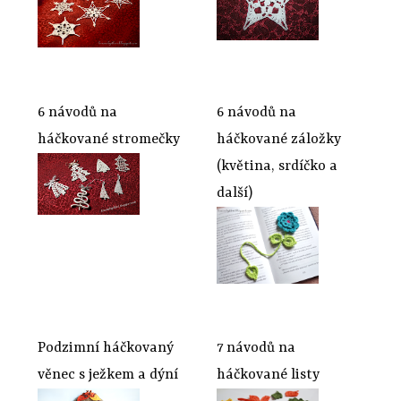
6 návodů na
6 návodů na
háčkované stromečky
háčkované záložky
(květina, srdíčko a
další)
Podzimní háčkovaný
7 návodů na
věnec s ježkem a dýní
háčkované listy