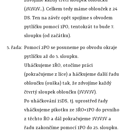
zdvojíme každý třetí sloupek obloučku
(2V2V2V...). Celkem tedy máme oblouček z 24
DS. Ten na závěr opět spojíme s obvodem
pytlíčku pomocí 1PO, tentokrát to bude 7.
sloupku (od začátku).
5. řada:
Pomocí 2PO se posuneme po obvodu okraje
pytlíčku až do 5. sloupku.
Uháčkujeme 1ŘO, otočíme práci
(pokračujeme z líce) a háčkujeme další řadu
obloučku (ouška) tak, že zdvojíme každý
čtvrtý sloupek obloučku (3V3V3V).
Po uháčkování 15DS, tj. uprostřed řady
vháčkujeme pikotku ze 3ŘO+1PO do prvního
z těchto ŘO a dál pokračujeme 3V3V3V a
řadu zakončíme pomocí 1PO do 25. sloupku.