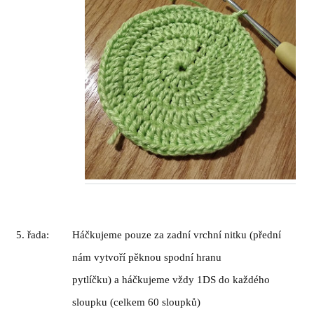
5. řada:
H
á
čkujeme pouze za zadn
í
vrchn
í
nitku (předn
í
n
á
m vytvoř
í
pěknou spodn
í
hranu
pytl
í
čku) a h
á
čkujeme vždy 1DS do každ
é
ho
sloupku (celkem 60 sloupků)