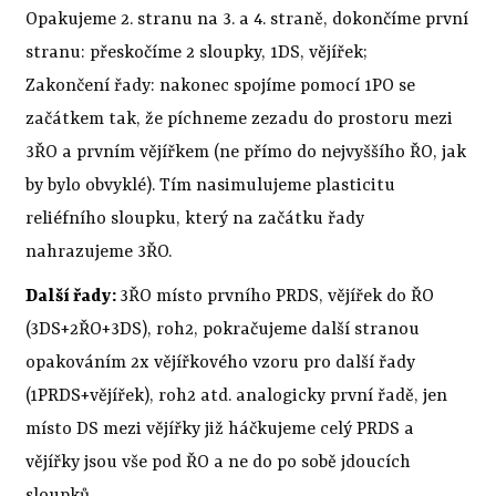
Opakujeme 2. stranu na 3. a 4. straně, dokončíme první
stranu: přeskočíme 2 sloupky, 1DS, vějířek;
Zakončení řady: nakonec spojíme pomocí 1PO se
začátkem tak, že píchneme zezadu do prostoru mezi
3ŘO a prvním vějířkem (ne přímo do nejvyššího ŘO, jak
by bylo obvyklé). Tím nasimulujeme plasticitu
reliéfního sloupku, který na začátku řady
nahrazujeme 3ŘO.
Další řady:
3ŘO místo prvního PRDS, vějířek do ŘO
(3DS+2ŘO+3DS), roh2, pokračujeme další stranou
opakováním 2x vějířkového vzoru pro další řady
(1PRDS+vějířek), roh2 atd. analogicky první řadě, jen
místo DS mezi vějířky již háčkujeme celý PRDS a
vějířky jsou vše pod ŘO a ne do po sobě jdoucích