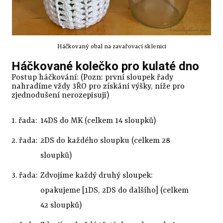
Háčkovaný obal na zavařovací sklenici
Háčkované kolečko pro kulaté dno
Postup háčkování: (Pozn: první sloupek řady
nahradíme vždy 3ŘO pro získání výšky, níže pro
zjednodušení nerozepisuji)
1. řada:
14DS do MK (celkem 14 sloupků)
2. řada:
2DS do každého sloupku (celkem 28
sloupků)
3. řada:
Zdvojíme každý druhý sloupek:
opakujeme
[
1DS, 2DS do dalšího
]
(celkem
42 sloupků)