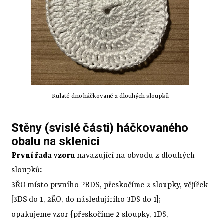
Kulaté dno háčkované z dlouhých sloupků
Stěny (svislé části) háčkovaného
obalu na sklenici
První řada vzoru
navazující na obvodu z dlouhých
sloupků
:
3ŘO místo prvního PRDS, přeskočíme 2 sloupky, vějířek
[3DS do 1, 2ŘO, do následujícího 3DS do 1];
opakujeme vzor {přeskočíme 2 sloupky, 1DS,