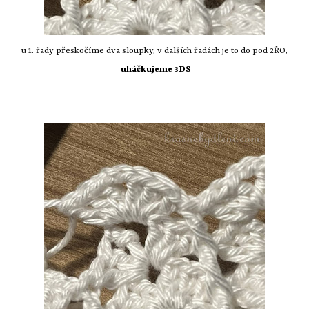
u 1. řady přeskočíme dva sloupky, v dalších řadách je to do pod 2ŘO,
uháčkujeme 3DS