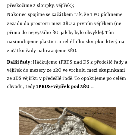
přeskočíme 2 sloupky, vějířek};
Nakonec spojíme se začátkem tak, že 1 PO píchneme
zezadu do prostoru mezi 3ŘO a prvním vějířkem (ne
přímo do nejvyššího ŘO, jak by bylo obvyklé). Tím
nasimulujeme plasticitu reliéfního sloupku, který na
začátku řady nahrazujeme 3ŘO.
Další řady:
Háčkujeme 1PRDS nad DS z předešlé řady a
vějířek do mezery ze 2ŘO ve vrcholu mezi skupinkami
ze 3DS vějířku v předešlé řadě. To opakujeme po celém
obvodu, tedy
1PRDS+vějířek pod 2ŘO
...