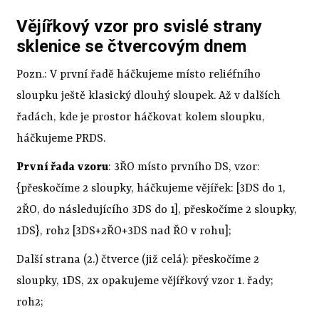
Vějířkový vzor pro svislé strany
sklenice se čtvercovým dnem
Pozn.: V první řadě háčkujeme místo reliéfního
sloupku ještě klasický dlouhý sloupek. Až v dalších
řadách, kde je prostor háčkovat kolem sloupku,
háčkujeme PRDS.
První řada vzoru
: 3ŘO místo prvního DS, vzor:
{přeskočíme 2 sloupky, háčkujeme vějířek: [3DS do 1,
2ŘO, do následujícího 3DS do 1], přeskočíme 2 sloupky,
1DS}, roh2 [3DS+2ŘO+3DS nad ŘO v rohu];
Další strana (2.) čtverce (již celá): přeskočíme 2
sloupky, 1DS, 2x opakujeme vějířkový vzor 1. řady;
roh2;