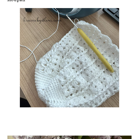
sloupků