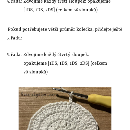
4. řada:
Zdvojíme každý třetí sloupek:
opakujeme
[
1DS, 1DS, 2DS
]
(celkem 56 sloupků)
Pokud potřebujete větší průměr kolečka, přidejte ještě
5. řadu:
5. řada:
Zdvojíme každý čtvrtý sloupek:
opakujeme [
1DS, 1DS, 1DS, 2DS
]
(celkem
70 sloupků)