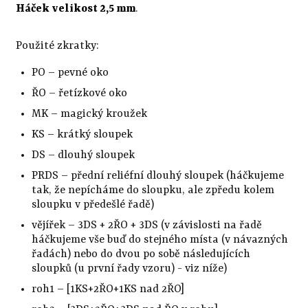
Háček velikost 2,5 mm
.
Použité zkratky:
PO – pevné oko
ŘO – řetízkové oko
MK – magický kroužek
KS – krátký sloupek
DS – dlouhý sloupek
PRDS – přední reliéfní dlouhý sloupek (háčkujeme
tak, že nepícháme do sloupku, ale zpředu kolem
sloupku v předešlé řadě)
vějířek – 3DS + 2ŘO + 3DS (v závislosti na řadě
háčkujeme vše buď do stejného místa (v návazných
řadách) nebo do dvou po sobě následujících
sloupků (u první řady vzoru) - viz níže)
roh1 – [1KS+2ŘO+1KS nad 2ŘO]