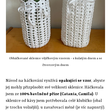
Obháčkované sklenice vějířkovým vzorem - s kulatým dnem a se
čtvercovým dnem
Návod na háčkování využívá
opakující se vzor
, abyste
jej mohly přizpůsobit své velikosti sklenice. Háčkovala
jsem ze
100% bavlněné příze (Catania, Camila)
. U
sklenice od kávy jsem potřebovala celé klubíčko (obal
je trochu volnější), u zavařovací méně (je víc napnutý).