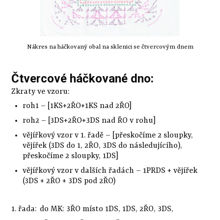
Nákres na háčkovaný obal na sklenici se čtvercovým dnem
Čtvercové háčkované dno:
Zkraty ve vzoru:
roh1 – [1KS+2ŘO+1KS nad 2ŘO]
roh2 – [3DS+2ŘO+3DS nad ŘO v rohu]
vějířkový vzor v 1. řadě – [přeskočíme 2 sloupky,
vějířek (3DS do 1, 2ŘO, 3DS do následujícího),
přeskočíme 2 sloupky, 1DS]
vějířkový vzor v dalších řadách – 1PRDS + vějířek
(3DS + 2ŘO + 3DS pod 2ŘO)
1. řada:
do MK: 3ŘO místo 1DS, 1DS, 2ŘO, 3DS,