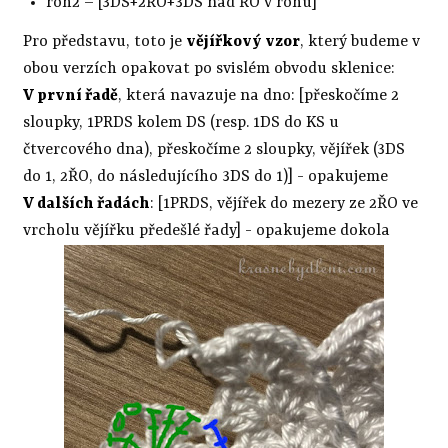
roh2 – [3DS+2ŘO+3DS nad ŘO v rohu]
Pro představu, toto je
vějířkový vzor
, který budeme v
obou verzích opakovat po svislém obvodu sklenice:
V první řadě
, která navazuje na dno: [přeskočíme 2
sloupky, 1PRDS kolem DS (resp. 1DS do KS u
čtvercového dna), přeskočíme 2 sloupky, vějířek (3DS
do 1, 2ŘO, do následujícího 3DS do 1)] - opakujeme
V dalších řadách
: [1PRDS, vějířek do mezery ze 2ŘO ve
vrcholu vějířku předešlé řady] - opakujeme dokola